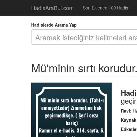
HadisAraBul.com
Son Eklenen 100 Hadis
Hadislerde Arama Yap
Mü'minin sırtı korudur. 
Hadi
geçir
Ravi:
Hz.
Kaynak
Etiketle