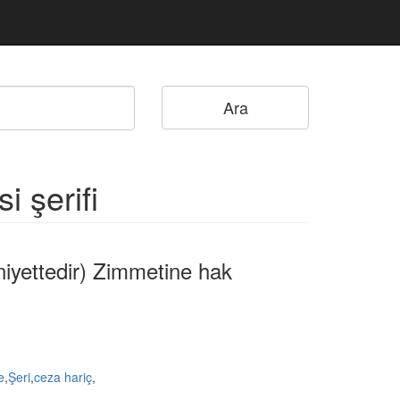
i şerifi
niyettedir) Zimmetine hak
e
,
Şeri
,
ceza hariç
,