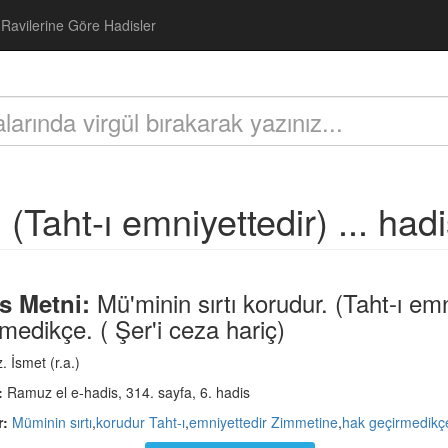
Ravilerine Göre Hadisler
(Taht-ı emniyettedir) ... hadis
Mü'minin sırtı korudur. (Taht-ı em
s Metni:
medikçe. ( Şer'i ceza hariç)
 İsmet (r.a.)
:
Ramuz el e-hadis, 314. sayfa, 6. hadis
r:
Müminin sırtı
,
korudur Taht-ı
,
emniyettedir Zimmetine
,
hak geçirmedikç