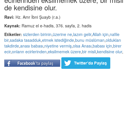
de kendisine olur.
Ravi:
Hz. Amr İbni Şuayb (r.a.)
Kaynak:
Ramuz el e-hadis, 376. sayfa, 2. hadis
Etiketler:
sizlerden birinin
,
üzerine ne
,
lazım gelir
,
Allah için
,
nafile
bir
,
sadaka tasadduk
,
etmek istediğinde
,
bunu müslüman
,
oldukları
takdirde
,
anası babası
,
niyetine vermiş
,
olsa Anası
,
babası için
,
birer
ecir
,
onların ecirlerinden
,
eksilmemek üzere
,
bir misli
,
kendisine olur
,