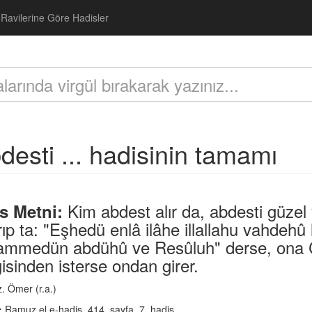
Ravilerine Göre Hadisler
desti ... hadisinin tamamı
Kim abdest alır da, abdesti güze
s Metni:
rıp ta: "Eşhedü enlâ ilâhe illallahu vahdeh
mmedün abdühû ve Resûluh" derse, ona Cenn
sinden isterse ondan girer.
. Ömer (r.a.)
:
Ramuz el e-hadis, 414. sayfa, 7. hadis