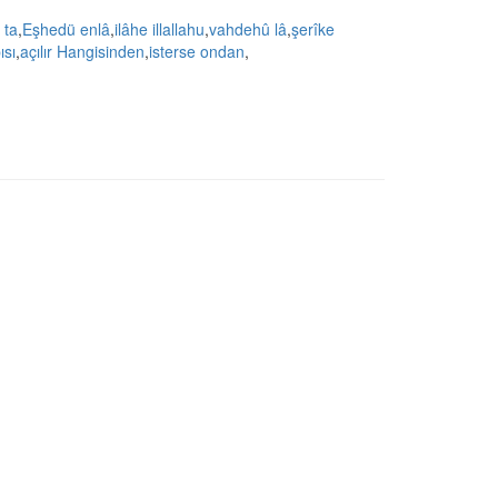
 ta
,
Eşhedü enlâ
,
ilâhe illallahu
,
vahdehû lâ
,
şerîke
ısı
,
açılır Hangisinden
,
isterse ondan
,