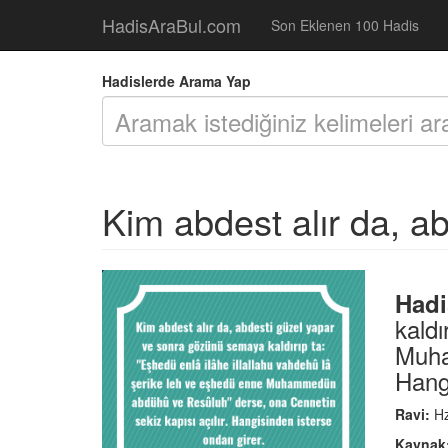
HadisAraBul.com
Son Eklenen 100 Hadis
Hadislerde Arama Yap
Kim abdest alır da, ab
Hadi
kaldı
Muha
Hangi
Ravi:
Hz
Kaynak