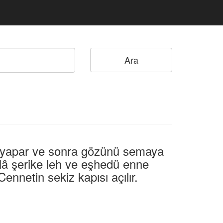
l yapar ve sonra gözünü semaya
û lâ şerike leh ve eşhedü enne
etin sekiz kapısı açılır.