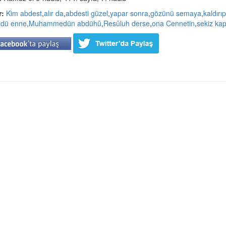
r:
Kim abdest
,
alır da
,
abdesti güzel
,
yapar sonra
,
gözünü semaya
,
kaldırıp
dü enne
,
Muhammedün abdühû
,
Resûluh derse
,
ona Cennetin
,
sekiz kap