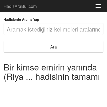
HadisAraBul.com
Açılır
Menü
Hadislerde Arama Yap
Bir kimse emirin yanında
(Riya ... hadisinin tamamı