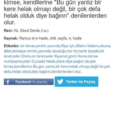
kimse, kendilerine "Bu gün yanlız bir
kere helak olmayı değil, bir çok defa
helak olduk diye bağırın" denilenlerden
olur.
Ravi:
Hz. Ebud Derda (r.a.)
Kaynak:
Ramuz el e-hadis, 438. sayfa, 4. hadis
Etiketler:
bir kimse
,
emirin yanında
,
Riya için
,
Allahın kitabını
,
okursa
Allah
,
kimseye emirin
,
yanında okuduğu
,
her bir
,
harfe karşılık
,
bir
lanet
,
eder Emire
,
on lanet
,
eder Kıyamet
,
günü Kuran
,
kimse
muhasama
,
eder O
,
orada Helak
,
olduk diye
,
bağırır da
,
işte
kimse
,
kendilerine Bu
,
gün yanlız
,
bir kere
,
helak olmayı
,
değil bir
,
çok
defa
,
helak olduk
,
diye bağırın
,
denilenlerden olur
,