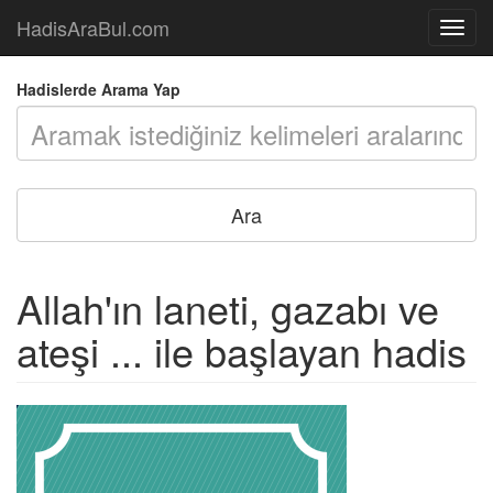
HadisAraBul.com
Açılır
Menü
Hadislerde Arama Yap
Allah'ın laneti, gazabı ve
ateşi ... ile başlayan hadis