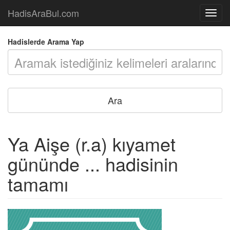
HadisAraBul.com
Açılır
Menü
Hadislerde Arama Yap
Ya Aişe (r.a) kıyamet
gününde ... hadisinin
tamamı