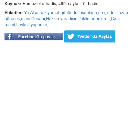
Kaynak:
Ramuz el e-hadis, 499. sayfa, 10. hadis
Etiketler:
Ya Aişe
,
ra kıyamet
,
gününde insanların
,
en şiddetli
,
azab
görecek
,
olanı Cenabı
,
Hakkın yaradışını
,
taklid edenlerdir
,
Canlı
resmi
,
heykeli yapanlar
,