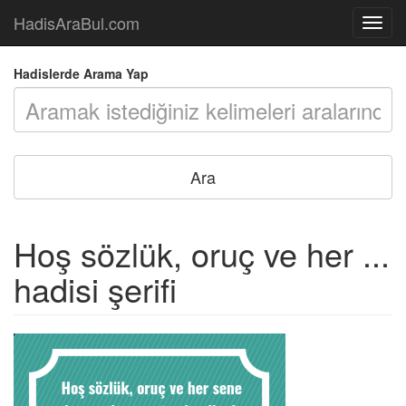
HadisAraBul.com
Açılır
Menü
Hadislerde Arama Yap
Hoş sözlük, oruç ve her ...
hadisi şerifi