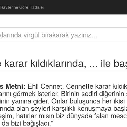
Ravilerine Göre Hadisler
karar kıldıklarında, ... ile b
Ehli Cennet, Cennette karar kıldık
s Metni:
arını görmek isterler. Birinin sediri diğerinin 
inin yanına gider. Onlar buluşunca her ikis
rında olan şeyleri karşılıklı konuşmaya başla
şim, hatırlar mısın biz dünyada falan mescit
 da bizi bağışladı."