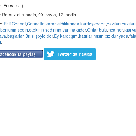
. Enes (r.a.)
:
Ramuz el e-hadis, 29. sayfa, 12. hadis
r:
Ehli Cennet
,
Cennette karar
,
kıldıklarında kardeşlerden
,
bazıları bazıları
,
berikinin sediri
,
ötekinin sedirinin
,
yanına gider
,
Onlar bulu
,
nca her
,
ikisi y
aya
,
başlarlar Birisi
,
şöyle der
,
Ey kardeşim
,
hatırlar mısın
,
biz dünyada
,
fal
ı
,