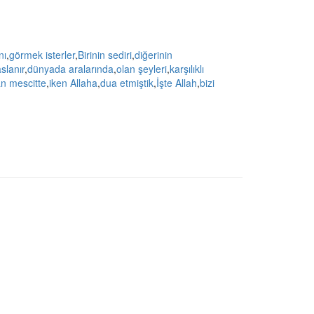
nı
,
görmek isterler
,
Birinin sediri
,
diğerinin
aslanır
,
dünyada aralarında
,
olan şeyleri
,
karşılıklı
an mescitte
,
iken Allaha
,
dua etmiştik
,
İşte Allah
,
bizi