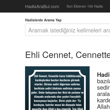
HadisAraBul.com
Son Eklenen 100 Hadis
Hadislerde Arama Yap
Ehli Cennet, Cennette 
Hadi
bazıl
sedir
arala
karde
Allah