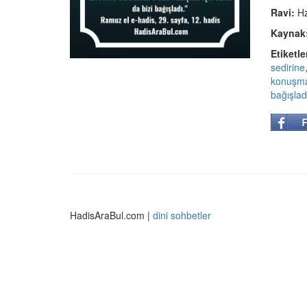
Ravi:
Hz
Kaynak
Etiketle
sedirine
konuşm
bağışlad
HadisAraBul.com |
dini sohbetler