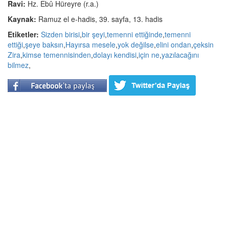
Ravi:
Hz. Ebû Hüreyre (r.a.)
Kaynak:
Ramuz el e-hadis, 39. sayfa, 13. hadis
Etiketler:
Sizden birisi
,
bir şeyi
,
temenni ettiğinde
,
temenni
ettiği
,
şeye baksın
,
Hayırsa mesele
,
yok değilse
,
elini ondan
,
çeksin
Zira
,
kimse temennisinden
,
dolayı kendisi
,
için ne
,
yazılacağını
bilmez
,