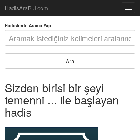
HadisAraBul.com
Açılır
Menü
Hadislerde Arama Yap
Sizden birisi bir şeyi
temenni ... ile başlayan
hadis