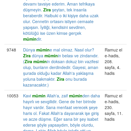
devamı tavsiye ederim. Aman tefrikaya
düşmeyin.
Zira
şeytan, tek insanla
beraberdir. Halbuki o iki kişiye daha uzak
olur. Cennetin ortasını istiyen cemaate
yapışsın. İyiliği, kendisini sevdiren,
kötülüğü ise üzen kimse gerçek
mümin
dir.
9748
Dünya
mümin
e mal olmaz. Nasıl olur?
Ramuz el
Zira
dünya
mümin
in belası ve zindanıdır.
e-hadis,
(
Zira
mümin
in doksan dokuz bin vazifesi
208.
olup, bunların derdindedir. Gayesi, aman
sayfa, 4.
şurada olduğu kadar Allah'a yaklaşma
hadis
yoluna bakmaktır.
Zira
onu burada
kazanacaktır.)
10053
Kavi
mümin
Allah'a, zaif
mümin
den daha
Ramuz el
hayırlı ve sevgilidir. Gene de her birinde
e-hadis,
hayır vardır. Sana menfaat verecek şeye
230.
haris ol. Fakat Allah'a dayanarak işe giriş
sayfa, 11.
ve acze düşme. Eğer sana bir şey isabet
hadis
ederse şöyle yapsaydım, böyle olurdu,
deme. Lakin Allah böyle takdir etti ve