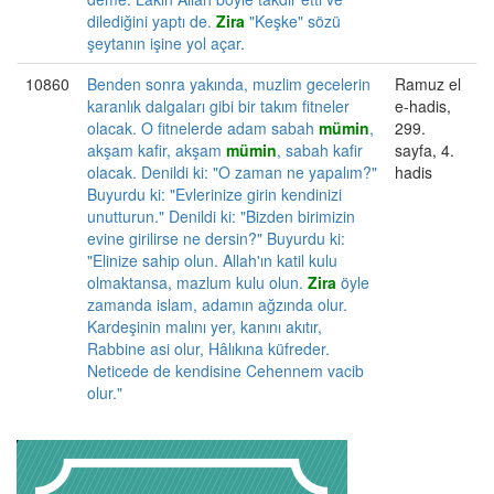
dilediğini yaptı de.
Zira
"Keşke" sözü
şeytanın işine yol açar.
10860
Benden sonra yakında, muzlim gecelerin
Ramuz el
karanlık dalgaları gibi bir takım fitneler
e-hadis,
olacak. O fitnelerde adam sabah
mümin
,
299.
akşam kafir, akşam
mümin
, sabah kafir
sayfa, 4.
olacak. Denildi ki: "O zaman ne yapalım?"
hadis
Buyurdu ki: "Evlerinize girin kendinizi
unutturun." Denildi ki: "Bizden birimizin
evine girilirse ne dersin?" Buyurdu ki:
"Elinize sahip olun. Allah'ın katil kulu
olmaktansa, mazlum kulu olun.
Zira
öyle
zamanda islam, adamın ağzında olur.
Kardeşinin malını yer, kanını akıtır,
Rabbine asi olur, Hâlıkına küfreder.
Neticede de kendisine Cehennem vacib
olur."