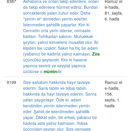
8387
Ashabıma ve onları takip edenlere, onları
Ramuz el
da takip edenlere hürmet ediniz. Bundan
e-hadis,
sonrakilerde yalan zuhur eder. Daha
81. sayfa,
"yemin et" demeden yemin ederler.
6. hadis
İstenmeden şahidlik yaparlar. Kim ki
Cennetin orta yerin isterse, cemaate
katılsın. Tefrikadan sakının. Muhakkak
şeytan, yalnız kimselere musallat olur. İki
kişiden ise uzaktır. Sakın ha hiç bir adam
(yabancı) bir kadınla yalnız kalmasın.
Zira
üçüncüsü şeytandır. Kim ki hasene
yapınca sevinir ve seyyiat yapınca
üzülürse o
mümin
dir.
9199
Size ashabım hakkında hayır tavsiye
Ramuz el
ederim. Sana tabiin ve tebai-tabiin
e-hadis,
hakkında da hayr tavsiye ederim. Sonra
158.
yalan yaygınlaşır. Öyle ki, adam
sayfa, 1.
kendinden yemin istenmeden yemin
hadis
eder. Şahid de istenilmeden şahidlik
yapar. Dikkat edin, bir erkek, yabancı bir
kadınla asla yalnız kalmasın. Yoksa
üçüncüleri şeytan olur. Size cemaate