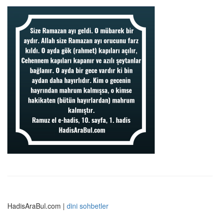
HadisAraBul.com |
dini sohbetler