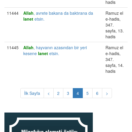
hadis
11444
Allah
, avrete bakana da baktırana da
Ramuz el
lanet
etsin.
e-hadis,
347.
sayfa, 13.
hadis
11445
Allah
, hayvanın azasından bir yeri
Ramuz el
kesene
lanet
etsin.
e-hadis,
347.
sayfa, 14.
hadis
İlk Sayfa
<
2
3
4
5
6
>