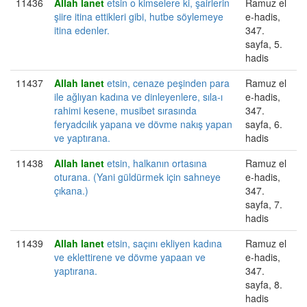
11436
Allah
lanet
etsin o kimselere ki, şairlerin
Ramuz el
şiire itina ettikleri gibi, hutbe söylemeye
e-hadis,
itina edenler.
347.
sayfa, 5.
hadis
11437
Allah
lanet
etsin, cenaze peşinden para
Ramuz el
ile ağlıyan kadına ve dinleyenlere, sıla-ı
e-hadis,
rahimi kesene, musibet sırasında
347.
feryadcılık yapana ve dövme nakış yapan
sayfa, 6.
ve yaptırana.
hadis
11438
Allah
lanet
etsin, halkanın ortasına
Ramuz el
oturana. (Yani güldürmek için sahneye
e-hadis,
çıkana.)
347.
sayfa, 7.
hadis
11439
Allah
lanet
etsin, saçını ekliyen kadına
Ramuz el
ve eklettirene ve dövme yapaan ve
e-hadis,
yaptırana.
347.
sayfa, 8.
hadis