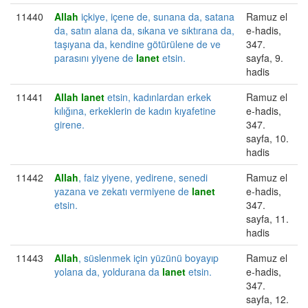
11440
Allah
içkiye, içene de, sunana da, satana
Ramuz el
da, satın alana da, sıkana ve sıktırana da,
e-hadis,
taşıyana da, kendine götürülene de ve
347.
parasını yiyene de
lanet
etsin.
sayfa, 9.
hadis
11441
Allah
lanet
etsin, kadınlardan erkek
Ramuz el
kılığına, erkeklerin de kadın kıyafetine
e-hadis,
girene.
347.
sayfa, 10.
hadis
11442
Allah
, faiz yiyene, yedirene, senedi
Ramuz el
yazana ve zekatı vermiyene de
lanet
e-hadis,
etsin.
347.
sayfa, 11.
hadis
11443
Allah
, süslenmek için yüzünü boyayıp
Ramuz el
yolana da, yoldurana da
lanet
etsin.
e-hadis,
347.
sayfa, 12.