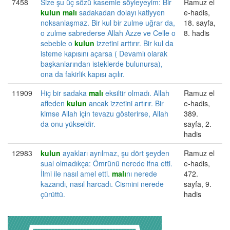
7458
Size şu üç sözü kasemle söyleyeyim: Bir
Ramuz el
kulun
malı
sadakadan dolayı katiyyen
e-hadis,
noksanlaşmaz. Bir kul bir zulme uğrar da,
18. sayfa,
o zulme sabrederse Allah Azze ve Celle o
8. hadis
sebeble o
kulun
izzetini arttırır. Bir kul da
isteme kapısını açarsa ( Devamlı olarak
başkanlarından isteklerde bulunursa),
ona da fakirlik kapısı açılır.
11909
Hiç bir sadaka
malı
eksiltir olmadı. Allah
Ramuz el
affeden
kulun
ancak izzetini artırır. Bir
e-hadis,
kimse Allah için tevazu gösterirse, Allah
389.
da onu yükseldir.
sayfa, 2.
hadis
12983
kulun
ayakları ayrılmaz, şu dört şeyden
Ramuz el
sual olmadıkça: Ömrünü nerede ifna etti.
e-hadis,
İlmi ile nasıl amel etti.
malı
nı nerede
472.
kazandı, nasıl harcadı. Cismini nerede
sayfa, 9.
çürüttü.
hadis