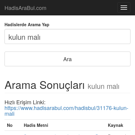
HadisAraBul.com
Açılır
Menü
Hadislerde Arama Yap
Arama Sonuçları
kulun malı
Hızlı Erişim Linki:
https://www.hadisarabul.com/hadisbul/31176-kulun-
mali
No
Hadis Metni
Kaynak