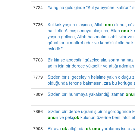
7724
Yatağına geldiğinde "Kul yâ eyyühel kâfirûn" s
7736
Kul kırk yaşına ulaşınca, Allah
onu
cinnet, cüz
hafifletir. Altmış seneye ulaşınca, Allah
onu
ken
yaşına gelince, Allah hasenatını sabit kılar ve s
günahlarını mafiret eder ve kendisini aile halk
esiridir."
7763
Bir kimse abdestini güzelce alır, sonra namaz i
adım için bir derece yükseltir ve attığı adımlar
7779
Sizden birisi geceleyin helaline yakın olduğu
olduğunda fercine bakmasın, zira bu körlüğe 
7809
Sizden biri hummaya yakalandığı zaman
onu
7866
Sizden biri derde uğramış birini gördüğünde k
onu
n ve pekç
ok
kulunun üzerine beni tafdil et
7908
Bir ava
ok
attığında
ok
onu
yaralamış ise o a