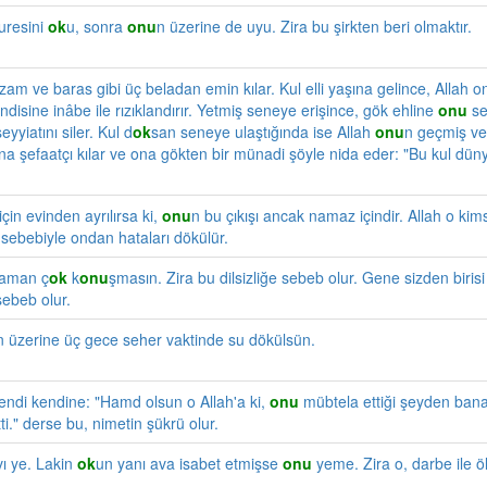
uresini
ok
u, sonra
onu
n üzerine de uyu. Zira bu şirkten beri olmaktır.
zam ve baras gibi üç beladan emin kılar. Kul elli yaşına gelince, Allah 
disine inâbe ile rızıklandırır. Yetmiş seneye erişince, gök ehline
onu
se
eyyiatını siler. Kul d
ok
san seneye ulaştığında ise Allah
onu
n geçmiş ve
ına şefaatçı kılar ve ona gökten bir münadi şöyle nida eder: "Bu kul dün
çin evinden ayrılırsa ki,
onu
n bu çıkışı ancak namaz içindir. Allah o kims
ı sebebiyle ondan hataları dökülür.
 zaman ç
ok
k
onu
şmasın. Zira bu dilsizliğe sebeb olur. Gene sizden biris
sebeb olur.
n üzerine üç gece seher vaktinde su dökülsün.
endi kendine: "Hamd olsun o Allah'a ki,
onu
mübtela ettiği şeyden bana 
ti." derse bu, nimetin şükrü olur.
vı ye. Lakin
ok
un yanı ava isabet etmişse
onu
yeme. Zira o, darbe ile ö