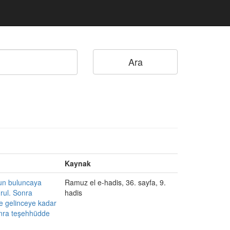
Kaynak
kun buluncaya
Ramuz el e-hadis, 36. sayfa, 9.
ğrul. Sonra
hadis
e gelinceye kadar
onra teşehhüdde