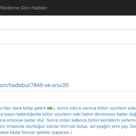
Ravilerine Göre Hadisler
u
com/hadisbul/7849-ok-onu/20
an'dan sana kolay geleni
ok
u, sonra rükû'a varınca bütün uzuvların sü
onra başını kaldırdığında bütün uzuvların eski haline dönünceye kadar do
na erinceye kadar otur. Sonra ordan kalkınca bütün kemiklerin yerlerin
zın ortasında oturduğun zaman itmi'nan bulup, sol ayağını yere yay. S
nceye kadar benzer şekilde (yaparsın.)