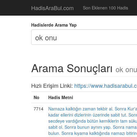
HadisAraBul.com
Son Eklenen 100 Hadis
Hadislerde Arama Yap
Arama Sonuçları
ok on
Hızlı Erişim Linki:
https://www.hadisarabul.
No
Hadis Metni
7714
Namaza kalktığın zaman tekbir al. Sonra Kur'
kadar ellerini dizlerinin üzerinde sabit tut. S
secdeye vardığında bütün kemiklerin tam süku
sabit ol. Sonra bunun aynını yap. Sonra nama
bulun. Sonra kıyama kalktığında namazı bitiri