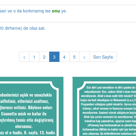
ursan ve o da korkmamış ise
onu
ye.
20 dirheme) de olsa sat.
<
1
2
3
4
5
>
Son Sayfa