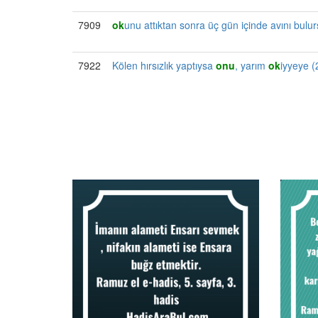
7909
ok
unu attıktan sonra üç gün içinde avını bul
7922
Kölen hırsızlık yaptıysa
onu
, yarım
ok
iyyeye (