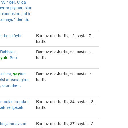
"Al " der. O da
a sonra pişman olur
olundukları halde
 almayız" der. Bu
 da mı öyle
Ramuz el e-hadis, 12. sayfa, 7.
hadis
 Rabbisin.
Ramuz el e-hadis, 23. sayfa, 6.
yok
. Sen
hadis
 alınca,
şey
tan
Ramuz el e-hadis, 26. sayfa, 7.
si arasına girer.
hadis
a, otururken,
 yemekte bereket
Ramuz el e-hadis, 34. sayfa, 13.
ecek ve içecek
hadis
, hoşlanmazsan
Ramuz el e-hadis, 37. sayfa, 12.