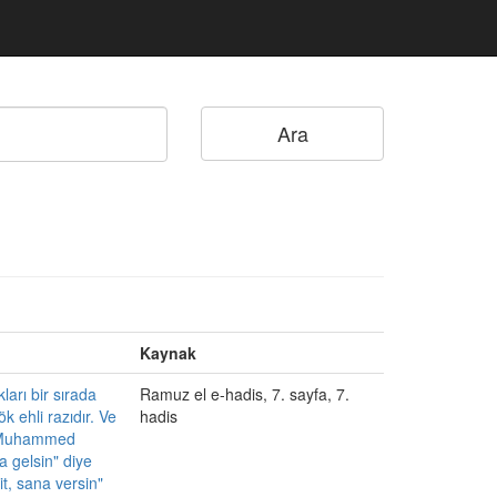
Kaynak
ları bir sırada
Ramuz el e-hadis, 7. sayfa, 7.
 ehli razıdır. Ve
hadis
ti Muhammed
a gelsin" diye
t, sana versin"