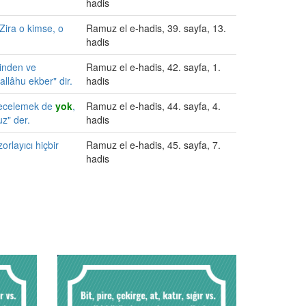
hadis
 Zira o kimse, o
Ramuz el e-hadis, 39. sayfa, 13.
hadis
rinden ve
Ramuz el e-hadis, 42. sayfa, 1.
allâhu ekber" dir.
hadis
 gecelemek de
yok
,
Ramuz el e-hadis, 44. sayfa, 4.
z" der.
hadis
orlayıcı hiçbir
Ramuz el e-hadis, 45. sayfa, 7.
hadis