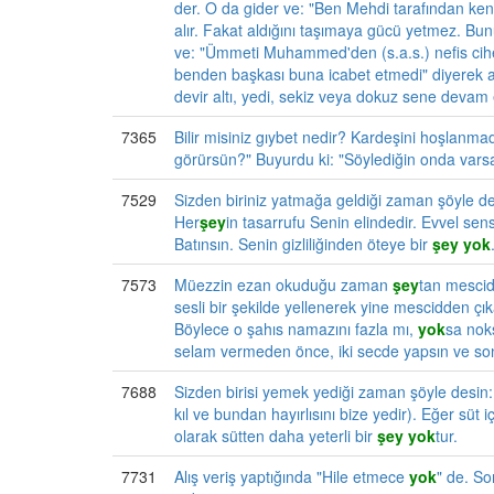
der. O da gider ve: "Ben Mehdi tarafından kend
alır. Fakat aldığını taşımaya gücü yetmez. Bunu
ve: "Ümmeti Muhammed'den (s.a.s.) nefis cihe
benden başkası buna icabet etmedi" diyerek ald
devir altı, yedi, sekiz veya dokuz sene devam
7365
Bilir misiniz gıybet nedir? Kardeşini hoşlanma
görürsün?" Buyurdu ki: "Söylediğin onda vars
7529
Sizden biriniz yatmağa geldiği zaman şöyle des
Her
şey
in tasarrufu Senin elindedir. Evvel se
Batınsın. Senin gizliliğinden öteye bir
şey
yok
7573
Müezzin ezan okuduğu zaman
şey
tan mescid
sesli bir şekilde yellenerek yine mescidden çı
Böylece o şahıs namazını fazla mı,
yok
sa noks
selam vermeden önce, iki secde yapsın ve so
7688
Sizden birisi yemek yediği zaman şöyle desin
kıl ve bundan hayırlısını bize yedir). Eğer süt
olarak sütten daha yeterli bir
şey
yok
tur.
7731
Alış veriş yaptığında "Hile etmece
yok
" de. So