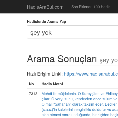
HadisAraBul.com
Son Eklenen 100 Hadis
Hadislerde Arama Yap
Arama Sonuçları
şey yo
Hızlı Erişim Linki:
https://www.hadisarabul.
No
Hadis Metni
7313
Mehdi ile müjdelenin. O Kureyş'ten ve Ehlibeytim
çıkar. O yeryüzünü, kendinden önce zulüm ve ba
O malı "Sahâhan" olarak taksim eder. Dedile
(s.a.s.)'in kalblerini zenginlikle doldurur ve a
nida etmesi emrolunduğunda, bir kişiden başka