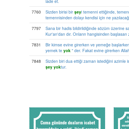
iade et.
7760
Sizden birisi bir
şey
i temenni ettiğinde, temenn
temennisinden dolayı kendisi için ne yazılacağ
7797
Sana bir hadis bildirildiğinde sözüm üzerine s
Kur'an'dan dır. Onların hangisinden başlasan
7831
Bir kimse evine girerken ve yemeğe başlarken 
yemek te
yok
" der. Fakat evine girerken All
7848
Sizden biri dua ettiği zaman istediğini azimle i
şey
yok
tur.