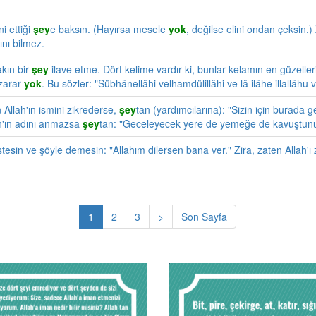
i ettiği
şey
e baksın. (Hayırsa mesele
yok
, değilse elini ondan çeksin.)
ını bilmez.
akın bir
şey
ilave etme. Dört kelime vardır ki, bunlar kelamın en güzelle
 zarar
yok
. Bu sözler: "Sübhânellâhi velhamdülillâhi ve lâ ilâhe illallâhu v
Allah'ın ismini zikrederse,
şey
tan (yardımcılarına): "Sizin için burada
ah'ın adını anmazsa
şey
tan: "Geceleyecek yere de yemeğe de kavuştunu
stesin ve şöyle demesin: "Allahım dilersen bana ver." Zira, zaten Allah'ı z
1
2
3
>
Son Sayfa