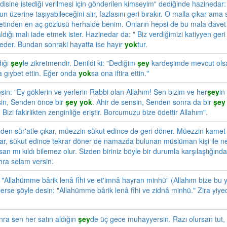
isine istediği verilmesi için gönderilen kimseyim" dediğinde hazinedar: 
n üzerine taşıyabileceğini alır, fazlasını geri bırakır. O malla çıkar am
tinden en aç gözlüsü herhalde benim. Onların hepsi de bu mala davet 
ığı malı iade etmek ister. Hazinedar da: " Biz verdiğimizi katiyyen geri
 eder. Bundan sonraki hayatta ise hayır
yok
tur.
dığı
şey
le zikretmendir. Denildi ki: "Dediğim
şey
kardeşimde mevcut olsa
a gıybet ettin. Eğer onda
yok
sa ona iftira ettin."
in: "Ey göklerin ve yerlerin Rabbi olan Allahım! Sen bizim ve her
şey
in
nsin, Senden önce bir
şey
yok
. Ahir de sensin, Senden sonra da bir
şey
. Bizi fakirlikten zenginliğe eriştir. Borcumuzu bize ödettir Allahım".
den sür'atle çıkar, müezzin sükut edince de geri döner. Müezzin kamet
kar, sükut edince tekrar döner de namazda bulunan müslüman kişi ile nef
an mı kıldı bilemez olur. Sizden biriniz böyle bir durumla karşılaştığınd
nra selam versin.
: "Allahümme bârik lenâ fîhi ve et'imnâ hayran minhü" (Allahım bize bu
 içerse şöyle desin: "Allahümme bârik lenâ fîhi ve zidnâ minhü." Zira yiy
nra sen her satın aldığın
şey
de üç gece muhayyersin. Razı olursan tut