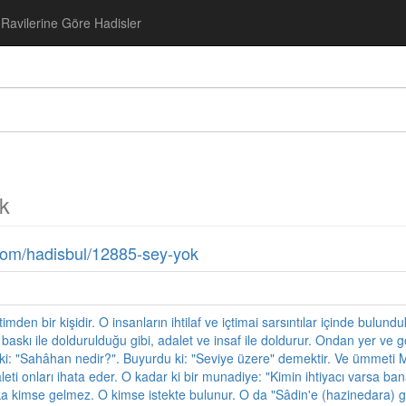
Ravilerine Göre Hadisler
k
com/hadisbul/12885-sey-yok
den bir kişidir. O insanların ihtilaf ve içtimai sarsıntılar içinde bulunduk
skı ile doldurulduğu gibi, adalet ve insaf ile doldurur. Ondan yer ve gök
r ki: "Sahâhan nedir?". Buyurdu ki: "Seviye üzere" demektir. Ve ümme
daleti onları ihata eder. O kadar ki bir munadiye: "Kimin ihtiyacı varsa ban
 kimse gelmez. O kimse istekte bulunur. O da "Sâdin'e (hazinedara) gi